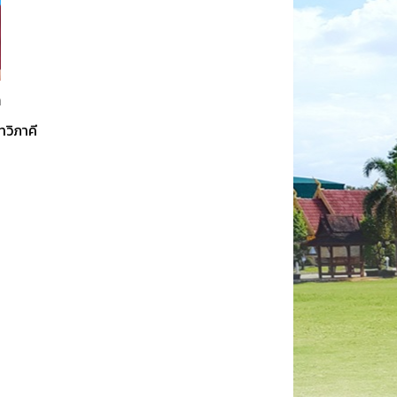
ล
ทวิภาคี