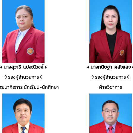
♦ นางสุวารี แปงณีวงค์ ♦
♦ นางกนิษฐา คลังแสง 
◊ รองผู้อำนวยการ ◊
◊ รองผู้อำนวยการ ◊
ัฒนากิจการ นักเรียน-นักศึกษา
ฝ่ายวิชาการ