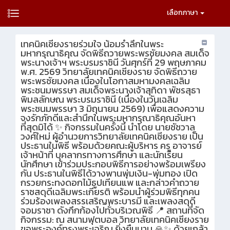
เลือกภาษา
เทคนิคเชียงรายร่วมใจ น้อมรำลึกในพระ
มหากรุณาธิคุณ จัดพิธีถวายพระพรชัยมงคล สมเด็จ
พระนางเจ้าฯ พระบรมราชินี วันศุกร์ที่ 29 พฤษภาคม
พ.ศ. 2569 วิทยาลัยเทคนิคเชียงราย จัดพิธีถวาย
พระพรชัยมงคล เนื่องในโอกาสมหามงคลเฉลิม
พระชนมพรรษา สมเด็จพระนางเจ้าสุทิดา พัชรสุธา
พิมลลักษณ พระบรมราชินี (เนื่องในวันเฉลิม
พระชนมพรรษา 3 มิถุนายน 2569) เพื่อแสดงความ
จงรักภักดีและสำนึกในพระมหากรุณาธิคุณอันหา
ที่สุดมิได้ ✨ กิจกรรมในครั้งนี้ นำโดย นายชัชวาล
วงศ์ใหม่ ผู้อำนวยการวิทยาลัยเทคนิคเชียงราย เป็น
ประธานในพิธี พร้อมด้วยคณะผู้บริหาร ครู อาจารย์
เจ้าหน้าที่ บุคลากรทางการศึกษา และนักเรียน
นักศึกษา เข้าร่วมประกอบพิธีการอย่างพร้อมเพรียง
กัน ประธานในพิธีได้วางพานพุ่มเงิน-พุ่มทอง เปิด
กรวยกระทงดอกไม้ธูปเทียนแพ และกล่าวคำถวาย
ราชสดุดีเฉลิมพระเกียรติ พร้อมนำผู้ร่วมพิธีทุกคน
ร่วมร้องเพลงสรรเสริญพระบารมี และเพลงสดุดี
จอมราชา ดังกึกก้องไปทั่วบริเวณพิธี 📍 สถานที่จัด
กิจกรรม: ณ สนามฟุตบอล วิทยาลัยเทคนิคเชียงราย
ขอพระองค์ทรงพระเจริญ ยิ่งยืนนาน 🙏✨ ด้วยเกล้า