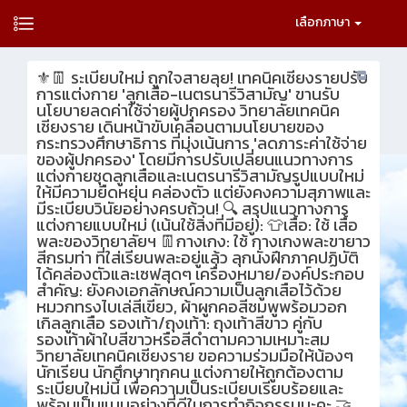
เลือกภาษา
⚜️👖 ระเบียบใหม่ ถูกใจสายลุย! เทคนิคเชียงรายปรับ
การแต่งกาย 'ลูกเสือ-เนตรนารีวิสามัญ' ขานรับ
นโยบายลดค่าใช้จ่ายผู้ปกครอง วิทยาลัยเทคนิค
เชียงราย เดินหน้าขับเคลื่อนตามนโยบายของ
กระทรวงศึกษาธิการ ที่มุ่งเน้นการ 'ลดภาระค่าใช้จ่าย
ของผู้ปกครอง' โดยมีการปรับเปลี่ยนแนวทางการ
แต่งกายชุดลูกเสือและเนตรนารีวิสามัญรูปแบบใหม่
ให้มีความยืดหยุ่น คล่องตัว แต่ยังคงความสุภาพและ
มีระเบียบวินัยอย่างครบถ้วน! 🔍 สรุปแนวทางการ
แต่งกายแบบใหม่ (เน้นใช้สิ่งที่มีอยู่): 👕เสื้อ: ใช้ เสื้อ
พละของวิทยาลัยฯ 👖กางเกง: ใช้ กางเกงพละขายาว
สีกรมท่า ที่ใส่เรียนพละอยู่แล้ว ลุกนั่งฝึกภาคปฏิบัติ
ได้คล่องตัวและเซฟสุดๆ เครื่องหมาย/องค์ประกอบ
สำคัญ: ยังคงเอกลักษณ์ความเป็นลูกเสือไว้ด้วย
หมวกทรงไบเล่สีเขียว, ผ้าผูกคอสีชมพูพร้อมวอก
เกิลลูกเสือ รองเท้า/ถุงเท้า: ถุงเท้าสีขาว คู่กับ
รองเท้าผ้าใบสีขาวหรือสีดำตามความเหมาะสม
วิทยาลัยเทคนิคเชียงราย ขอความร่วมมือให้น้องๆ
นักเรียน นักศึกษาทุกคน แต่งกายให้ถูกต้องตาม
ระเบียบใหม่นี้ เพื่อความเป็นระเบียบเรียบร้อยและ
พร้อมเป็นแบบอย่างที่ดีในการทำกิจกรรมนะคะ 🤝