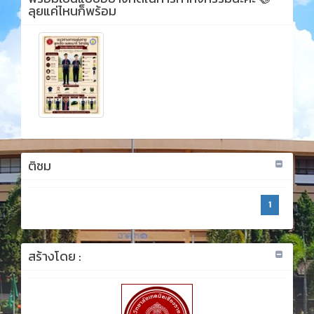
ลุยแค่ไหนก็พร้อม
ติชม
1
สร้างโดย :