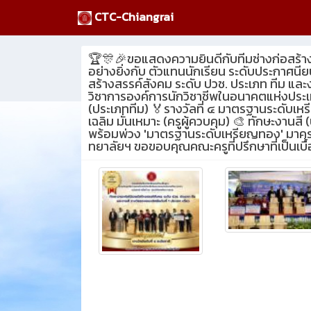
CTC-Chiangrai
🏆🎊🎉ขอแสดงความยินดีกับทีมช่างก่อสร้าง
อย่างยิ่งกับ ตัวแทนนักเรียน ระดับประกาศนียบ
สร้างสรรค์สังคม ระดับ ปวช. ประเภท ทีม และง
วิชาการองค์การนักวิชาชีพในอนาคตแห่งประเท
(ประเภททีม) 🏅รางวัลที่ ๔ มาตรฐานระดับเหรี
เฉลิม มั่นเหมาะ (ครูผู้ควบคุม) 🎨 ทักษะงาน
พร้อมพ่วง 'มาตรฐานระดับเหรียญทอง' มาครอง! ย
ทยาลัยฯ ขอขอบคุณคณะครูที่ปรึกษาที่เป็นเ