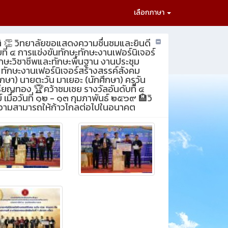
เลือกภาษา
ิ 👏 วิทยาลัยขอแสดงความชื่นชมและยินดี
บที่ ๔ การแข่งขันทักษะทักษะงานเฟอร์นิเจอร์
ทักษะวิชาชีพและทักษะพื้นฐาน งานประชุม
 ทักษะงานเฟอร์นิเจอร์สร้างสรรค์สังคม
กษา) นายตะวัน มาเยอะ (นักศึกษา) ครูวัน
เหรียญทอง 🏆คว้าชมเชย รางวัลอันดับที่ ๔
 เมื่อวันที่ ๑๒ - ๑๓ กุมภาพันธ์ ๒๕๖๙ 🏨วิ
ะความสามารถให้ก้าวไกลต่อไปในอนาคต