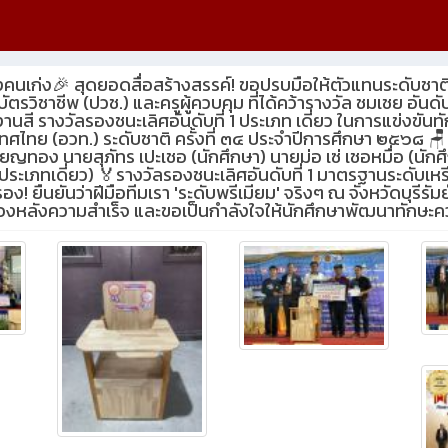
คนเก่ง🎉 สุดยอดสื่อสร้างสรรค์! ขอปรบมือให้ตัวแทนระดับชาต
ัตรวิชาชีพ (ปวช.) และครูผู้ควบคุม ที่ได้คว้ารางวัล ชมเชย อันดั
านสี รางวัลรองชนะเลิศอันดับที่ 1 ประเภท เดี่ยว ในการแข่งขัน
ศไทย (อวท.) ระดับชาติ ครั้งที่ ๓๔ ประจำปีการศึกษา ๒๕๖๘ 🪑
ยญทอง นายสุภัทร เปะเชอ (นักศึกษา) นายม่อ เซ่ เชอหมื่อ (นักศึ
สี (ประเภทเดี่ยว) 🏅รางวัลรองชนะเลิศอันดับที่ 1 มาตรฐานระดับ
ืนยันว่าฝีมือทีมเรา 'ระดับพรีเมียม' จริงๆ ณ จังหวัดบุรีรัมย์
บื้องหลังความสำเร็จ และขอเป็นกำลังใจให้นักศึกษาพัฒนาทักษ