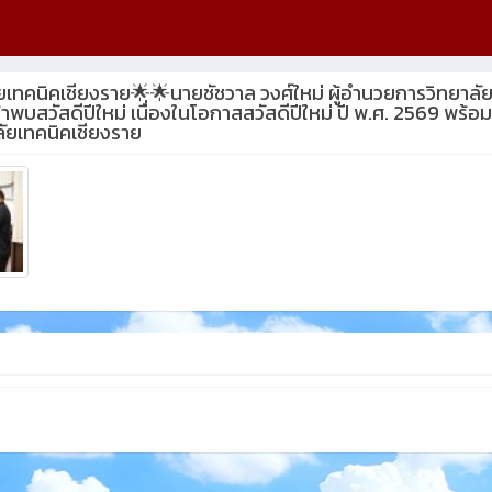
ยเทคนิคเชียงราย🌟🌟นายชัชวาล วงศ์ใหม่ ผู้อำนวยการวิทยาลั
ข้าพบสวัสดีปีใหม่ เนื่องในโอกาสสวัสดีปีใหม่ ปี พ.ศ. 2569 พร
ลัยเทคนิคเชียงราย