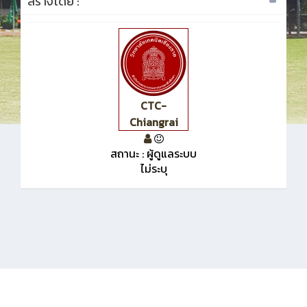
สร้างโดย :
CTC-
Chiangrai
สถานะ : ผู้ดูแลระบบ
ไม่ระบุ
KMe
: วิทยาลัยเทคนิคเชียงราย
1046 ถนนสนามบิน ต.เวียง อ.เมือง จ.เชียงราย 57000