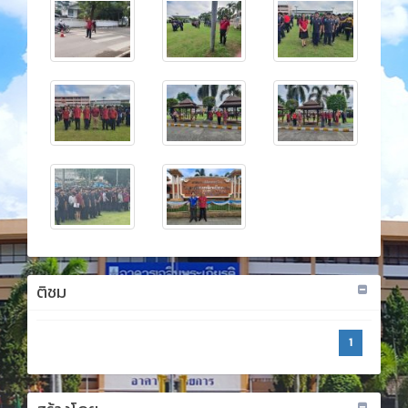
ติชม
1