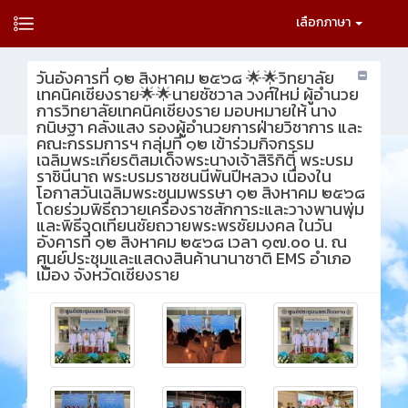
เลือกภาษา
วันอังคารที่ ๑๒ สิงหาคม ๒๕๖๘ 🌟🌟วิทยาลัย
เทคนิคเชียงราย🌟🌟นายชัชวาล วงศ์ใหม่ ผู้อำนวย
การวิทยาลัยเทคนิคเชียงราย มอบหมายให้ นาง
กนิษฐา คลังแสง รองผู้อำนวยการฝ่ายวิชาการ และ
คณะกรรมการฯ กลุ่มที่ ๑๒ เข้าร่วมกิจกรรม
เฉลิมพระเกียรติสมเด็จพระนางเจ้าสิริกิติ์ พระบรม
ราชินีนาถ พระบรมราชชนนีพันปีหลวง เนื่องใน
โอกาสวันเฉลิมพระชนมพรรษา ๑๒ สิงหาคม ๒๕๖๘
โดยร่วมพิธีถวายเครื่องราชสักการะและวางพานพุ่ม
และพิธีจุดเทียนชัยถวายพระพรชัยมงคล ในวัน
อังคารที่ ๑๒ สิงหาคม ๒๕๖๘ เวลา ๑๗.๐๐ น. ณ
ศูนย์ประชุมและแสดงสินค้านานาชาติ EMS อำเภอ
เมือง จังหวัดเชียงราย